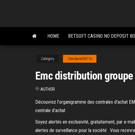
Skip
to
the
content
HOME
BETSOFT CASINO NO DEPOSIT B
Category
Clendaniel36716
Emc distribution groupe
By
AUTHOR
Découvrez l'organigramme des centrales d’achat EMC 
centrale d’achat
Soyez alertés en exclusivité, gratuitement, par e-mail
alertes de surveillance pour la société . Vous recevre