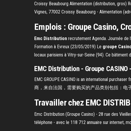
Croissy Beaubourg Alimentation (distribution, gros) Re
Vignes, 77002 Croissy Beaubourg - Alimentation (adr
Emplois : Groupe Casino, Cro
Emc
Distribution
recrutement Agenda. Journée de l’
Formation à Evreux (23/05/2019) Le
groupe
Casin
locaux parisiens à Vitry-sur-Seine (94). Ce bâtiment
EMC Distribution - Groupe CASINO -
EMC GROUPE CASINO is an international purchase
商，来自法国，需要购买的产品类别包括：电子及信息产品、工具等
Travailler chez EMC DISTRIB
Emc Distribution (Groupe Casino) - 28 rue des Vieil
téléphone - avec le 118 712 annuaire sur internet, mobi